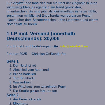
Für Vinylfreunde fand sich nun ein Rest der Originale in ihren
leicht vergilbten, gelegentlich am Rand geknickten,
Innentaschen. Sie sind jetzt als Kleinstauflage in neuer Hülle,
zusammen mit Michael Engelhardts wunderbarem Poster
„Nacht über dem Schattenbachtal“, den Liedtexten und einem
Notenblatt, zu hören.
1 LP incl. Versand (innerhalb
Deutschlands): 30,00€
Für Kontakt und Bestellungen bitte:
info@windstill.eu
Februar 2025 Christian Geißendörfer
Seite 1
Der Herd ist rot
Abschied vom Auenland
Bilbos Badelied
Tom Bombadil
Wasserlilien
Im Wirtshaus zum tänzelnden Pony
Die Straße gleitet fort und fort
Seite 2
Am Feuer sitze ich
Elbentanz