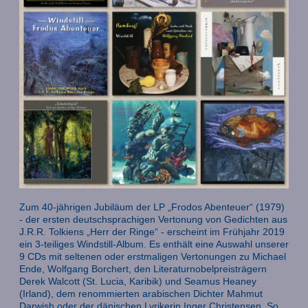
Zum 40-jährigen Jubiläum der LP „Frodos Abenteuer“ (1979)
- der ersten deutschsprachigen Vertonung von Gedichten aus
J.R.R. Tolkiens „Herr der Ringe“ - erscheint im Frühjahr 2019
ein 3-teiliges Windstill-Album. Es enthält eine Auswahl unserer
9 CDs mit seltenen oder erstmaligen Vertonungen zu Michael
Ende, Wolfgang Borchert, den Literaturnobelpreisträgern
Derek Walcott (St. Lucia, Karibik) und Seamus Heaney
(Irland), dem renommierten arabischen Dichter Mahmut
Darwish oder der dänischen Lyrikerin Inger Christensen. So