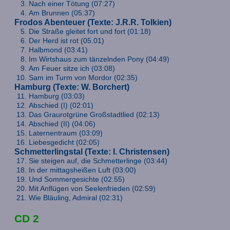
Nach einer Tötung (07:27)
Am Brunnen (05:37)
Frodos Abenteuer (Texte: J.R.R. Tolkien)
Die Straße gleitet fort und fort (01:18)
Der Herd ist rot (05.01)
Halbmond (03:41)
Im Wirtshaus zum tänzelnden Pony (04:49)
Am Feuer sitze ich (03:08)
Sam im Turm von Mordor (02:35)
Hamburg (Texte: W. Borchert)
Hamburg (03:03)
Abschied (I) (02:01)
Das Graurotgrüne Großstadtlied (02:13)
Abschied (II) (04:06)
Laternentraum (03:09)
Liebesgedicht (02:05)
Schmetterlingstal (Texte: I. Christensen)
Sie steigen auf, die Schmetterlinge (03:44)
In der mittagsheißen Luft (03:00)
Und Sommergesichte (02:55)
Mit Anflügen von Seelenfrieden (02:59)
Wie Bläuling, Admiral (02:31)
CD 2