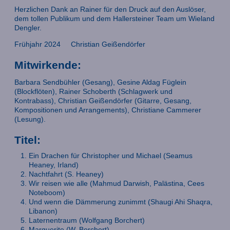
Herzlichen Dank an Rainer für den Druck auf den Auslöser,
dem tollen Publikum und dem Hallersteiner Team um Wieland
Dengler.
Frühjahr 2024 Christian Geißendörfer
Mitwirkende:
Barbara Sendbühler (Gesang), Gesine Aldag Füglein
(Blockflöten), Rainer Schoberth (Schlagwerk und
Kontrabass), Christian Geißendörfer (Gitarre, Gesang,
Kompositionen und Arrangements), Christiane Cammerer
(Lesung).
Titel:
Ein Drachen für Christopher und Michael (Seamus
Heaney, Irland)
Nachtfahrt (S. Heaney)
Wir reisen wie alle (Mahmud Darwish, Palästina, Cees
Noteboom)
Und wenn die Dämmerung zunimmt (Shaugi Ahi Shaqra,
Libanon)
Laternentraum (Wolfgang Borchert)
Marguerite (W. Borchert)