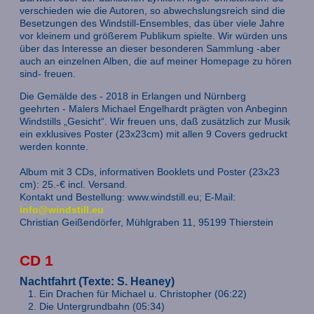
verschieden wie die Autoren, so abwechslungsreich sind die
Besetzungen des Windstill-Ensembles, das über viele Jahre
vor kleinem und größerem Publikum spielte. Wir würden uns
über das Interesse an dieser besonderen Sammlung -aber
auch an einzelnen Alben, die auf meiner Homepage zu hören
sind- freuen.
Die Gemälde des - 2018 in Erlangen und Nürnberg
geehrten - Malers Michael Engelhardt prägten von Anbeginn
Windstills „Gesicht“. Wir freuen uns, daß zusätzlich zur Musik
ein exklusives Poster (23x23cm) mit allen 9 Covers gedruckt
werden konnte.
Album mit 3 CDs, informativen Booklets und Poster (23x23
cm): 25.-€ incl. Versand.
Kontakt und Bestellung: www.windstill.eu; E-Mail:
info@windstill.eu
Christian Geißendörfer, Mühlgraben 11, 95199 Thierstein
CD 1
Nachtfahrt (Texte: S. Heaney)
Ein Drachen für Michael u. Christopher (06:22)
Die Untergrundbahn (05:34)