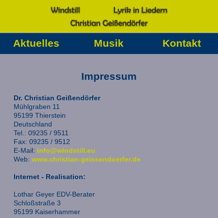
Aktuelles
Musik
Kontakt
Impressum
Dr. Christian Geißendörfer
Mühlgraben 11
95199 Thierstein
Deutschland
Tel.: 09235 / 9511
Fax: 09235 / 9512
E-Mail:
info@windstill.eu
Web:
www.christian-geissendoerfer.de
Internet - Realisation:
Lothar Geyer EDV-Berater
Schloßstraße 3
95199 Kaiserhammer